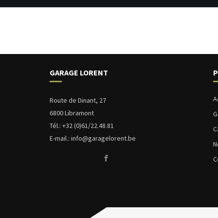
GARAGE LORENT
P
A
Route de Dinant, 27
6800 Libramont
G
Tél.: +32 (0)
61/22.48.81
C
E-mail.:
info@garagelorent.be
N
C