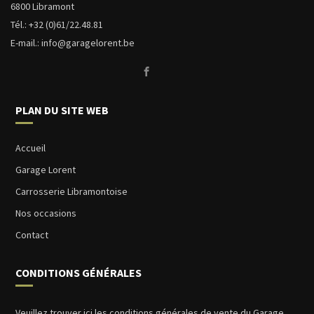
6800 Libramont
Tél.: +32 (0)
61/22.48.81
E-mail.:
info@garagelorent.be
PLAN DU SITE WEB
Accueil
Garage Lorent
Carrosserie Libramontoise
Nos occasions
Contact
CONDITIONS GÉNÉRALES
Veuillez trouver ici les conditions générales de vente du Garage